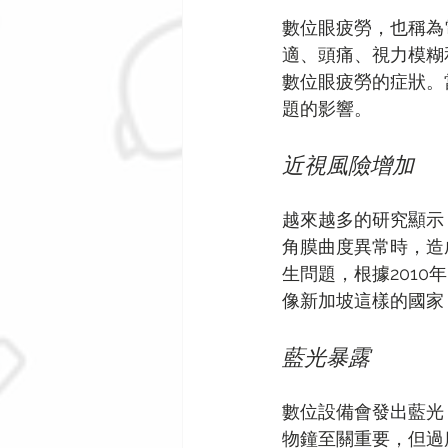
數位眼疲勞，也稱為
適、頭痛、視力模糊
數位眼疲勞的症狀。
題的影響。
近視風險增加
越來越多的研究顯示
角膜曲度異常時，造
生問題，根據201
像新加坡這樣的國家
藍光暴露
數位設備會發出藍光
物鐘至關重要，但過