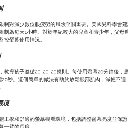
制
限制對減少數位眼疲勞的風險至關重要。美國兒科學會建
限制為每天1小時。對於年紀較大的兒童和青少年，父母
監控螢幕使用情況。
則
教導孩子遵循20-20-20規則。每使用螢幕20分鐘後，
體20秒。這個簡單的做法有助於放鬆眼部肌肉，減輕不適
。
環境
體工學和舒適的螢幕觀看環境，包括調整螢幕亮度並保證
幕一臂的長度。