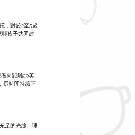
議，對於2至5歲
應與孩子共同建
應看向距離20英
，長時間持續下
充足的光線。理