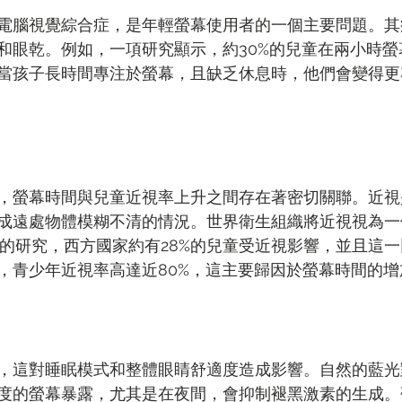
電腦視覺綜合症，是年輕螢幕使用者的一個主要問題。其
和眼乾。例如，一項研究顯示，約30%的兒童在兩小時螢
當孩子長時間專注於螢幕，且缺乏休息時，他們會變得更
，螢幕時間與兒童近視率上升之間存在著密切關聯。近視
成遠處物體模糊不清的情況。世界衛生組織將近視視為一
0年的研究，西方國家約有28%的兒童受近視影響，並且這
，青少年近視率高達近80%，這主要歸因於螢幕時間的增
，這對睡眠模式和整體眼睛舒適度造成影響。自然的藍光
度的螢幕暴露，尤其是在夜間，會抑制褪黑激素的生成。