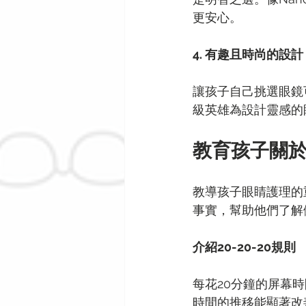
更安心。
4. 有趣且時尚的設計
讓孩子自己挑選眼鏡
級英雄為設計靈感的
教育孩子關
教導孩子眼睛護理的
事實，幫助他們了解
介紹20-20-20規則
每花20分鐘的屏幕
時間的推移能顯著改