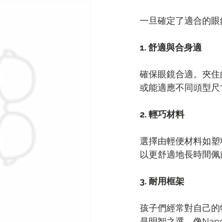
一旦確定了適合的眼
1. 舒適與合身適
確保眼鏡合適。夾住
或能適應不同頭型尺
2. 輕巧材料
選擇由輕便材料如塑
以更舒適地長時間佩
3. 耐用框架
孩子們經常對自己的
是明智之選。像Nan