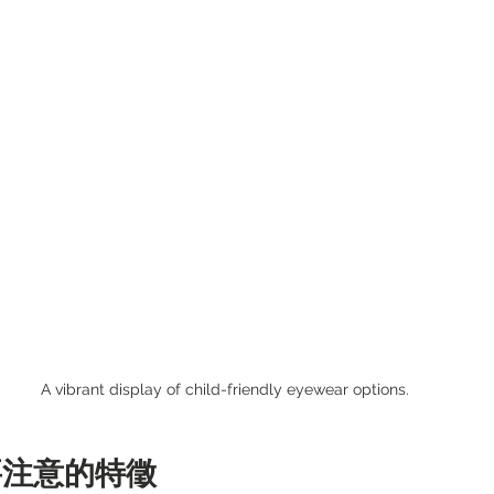
A vibrant display of child-friendly eyewear options.
要注意的特徵