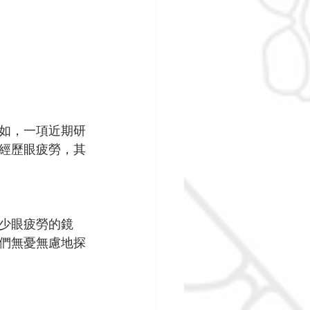
如，一項近期研
經歷眼疲勞，其
少眼疲勞的鏡
們無憂無慮地探