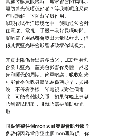
當顧客購買眼鏡時，通常都會問我哋加
埋防藍光係唔係好啲？等我喺呢度又簡
單咁講解一下防藍光嘅作用。
喺現代嘅生活環境之中，我哋通常會對
住電腦、電視、手機一段好長嘅時間。
呢啲電子用品都會發出大量嘅藍光，但
係其實藍光唔會影響或破壞你嘅視力。
其實太陽係發出最多藍光，LED燈膽也
會發出藍光。藍光會影響你身體自然起
身和睡覺的周期。簡單啲講，吸收藍光
可能會令你嘅身體認為係朝頭早，如果
晚上不停看手機、睇電視或對住個電
腦，可能會難以入睡。如果你晚上無瞓
唔到覺嘅問題，咁就唔需要加防藍光
啦！
咁點解望住個mon太耐隻眼會唔舒服？
多數係因為當你望住個mon嘅時候，你