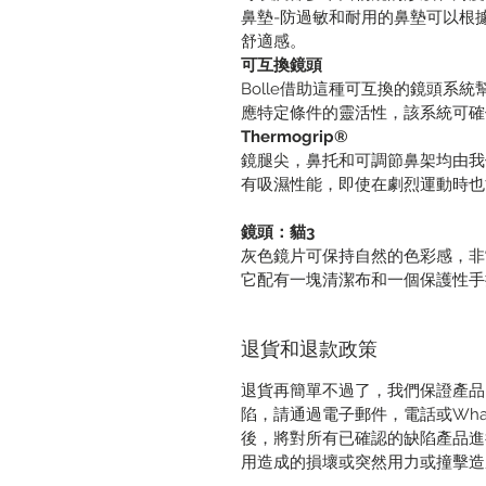
鼻墊-防過敏和耐用的鼻墊可以根
舒適感。
可互換鏡頭
Bolle借助這種可互換的鏡頭系
應特定條件的靈活性，該系統可確
Thermogrip®
鏡腿尖，鼻托和可調節鼻架均由我們專
有吸濕性能，即使在劇烈運動時也
鏡頭：貓3
灰色鏡片可保持自然的色彩感，非
它配有一塊清潔布和一個保護性手
退貨和退款政策
退貨再簡單不過了，我們保證產品
陷，請通過電子郵件，電話或Wha
後，將對所有已確認的缺陷產品進
用造成的損壞或突然用力或撞擊造