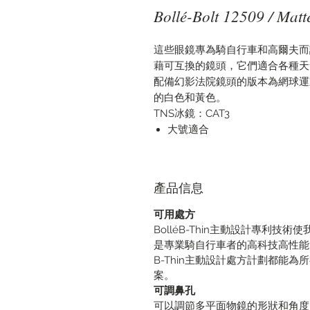
Bollé-Bolt 12509 / Matt
這些眼鏡專為騎自行車和高爾夫而
藉可互換的鏡頭，它們適合各種天
配備幻影法院鏡頭的版本為網球運
的白色和黃色。
TNS冰鏡：CAT3
大號適合
產品信息
可用處方
BolléB-Thin主動設計專利
是專業騎自行車者的高科技高性能太
B-Thin主動設計處方計劃都能
案。
可調鼻孔
可以調節多平面物鏡的形狀和角度