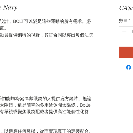
e Navy
CA$
數量
*
設計，BOLT可以滿足這些運動的所有需求。憑
氣。
動員提供獨特的視野，簽訂合同以突出每個法院
技術使我們能夠為99％戴眼鏡的人提供處方鏡片。無論
陽鏡，還是簡單的多用途休閒太陽鏡，Bolle
為所有單視或變焦眼鏡配戴者提供高性能個性化答
，以適應任何鼻樑，從而實現真正的定製配合。