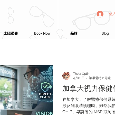
登
太陽眼鏡
Book Now
品牌
Blog
Theia Optik
4月28日
讀畢需時 2 分鐘
加拿大視力保健
在加拿大，了解醫療保健系
涉及到眼睛護理時。雖然我
OHIP、卑詩省的 MSP 或阿