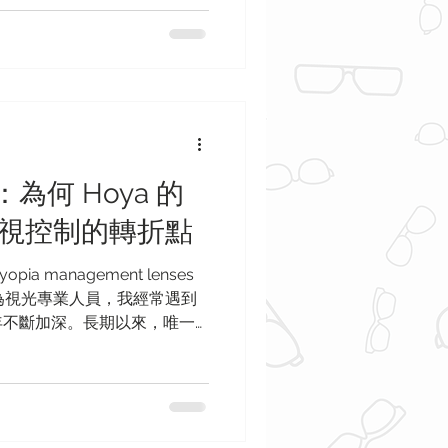
確實難以抗拒。但這種「單一
all）」的放大方案，對您最重要的感
OTC Readers）能解決燃
往往對您的視力、舒適度和眼
Optik ，您的視力是我們的使
得精確且個性化的護理，而不
下是為什麼您應該跳過廉價成
為何 Hoya 的
arkham）舒適且無壓力的
1. 「相同度數」的陷阱：雙
 是近視控制的轉折點
您拿起一副藥妝店的老花鏡
左右兩片鏡片的度數是完全一樣的。
myopia management lenses
眼度數並不相同。...
om. 身為視光專業人員，我經常遇到
年不斷加深。長期以來，唯一
換更深度數的鏡片。然而，現
發生了巨大變化。我們不再僅
地「管理」視力。 由
Smart 鏡片 是該領域最重大的
市（Markham）的家長，