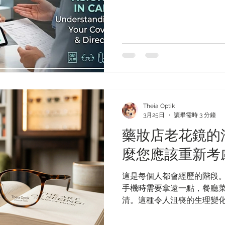
況非常重要，但日常的視力保
果您曾經對視力保險的運作
什麼您應該選擇提供「直接保險理賠」(
所，這份指南就是為您準備的。
運作的？ 大多數加拿大人是
務，這些保險通常作為雇主
的。與一般的健康保險不同
「福利週期」運作。 24 個
一筆特定的金額（例如 $200
Theia Optik
根據您上次理賠的日期或日曆
3月25日
讀畢需時 3 分鐘
查： 許多計劃每 12 到 2
藥妝店老花鏡的
處方鏡片與鏡框： 這包括處
涵蓋處方太陽眼鏡。 「不用
麼您應該重新考
果您在週期內沒有使用這些
週期。當您及時規劃時，您
這是每個人都會經歷的階段。
手機時需要拿遠一點，餐廳
清。這種令人沮喪的生理變化稱為 老
即眼睛晶狀體自然失去彈性的
反應是衝到最近的藥妝店或便利