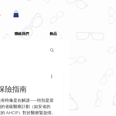
入
聯絡我們
飾品
保險指南
統有時像是在解謎——特別是當
們的省級醫療計劃（如安省的
省的 AHCIP）對於醫療緊急情