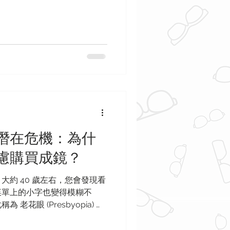
健通常屬於另一個範疇。 如
方式感到困惑，或者想了解為
Direct Billing) 的診
 1. 加拿大視力保險是如何
透過私人保險獲得視力保健服
提供的福利，或是自行購買
，視力保險計劃通常圍繞著
月週期： 大多數計劃每兩年提供
–$400）。這個「週期」通常
年度來重置。 常規眼科檢
4 個月涵蓋一次全面的眼科檢查。
潛在危機：為什
方眼鏡、隱形眼鏡，有時甚至
就浪費」： 在許多情況下，如
慮購買成鏡？
福利，它們不會結轉到下一個
的
大約 40 歲左右，您會發現看
菜單上的小字也變得模糊不
花眼 (Presbyopia) ，
過程。 對許多人來說，第一
店。花不到 20 加幣就能試