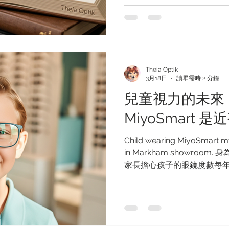
戴幾十副老花鏡，這種便利
尺寸（One-size-fits-
官真的安全嗎？ 雖然市售成鏡（
眉之急，但長遠來看，它們
睛健康弊大於利。在 Theia 
Theia Optik
命。我們相信每雙眼睛都值
3月18日
讀畢需時 2 分鐘
僅僅是簡單的放大效果。 以
兒童視力的未來：
鏡，選擇在我們位於萬錦市（M
展示室進行專業配鏡的原因： 
MiyoSmart
眼是雙胞胎，而非複製品 當
（例如 +1.50 度）時，
Child wearing MiyoSmart 
但現實情況是， 大多數人的雙
in Markham showro
家長擔心孩子的眼鏡度數每
的解決辦法似乎只有每年更
在兒童視力護理的領域已經
僅是「矯正」視力，而是積極
Hoya（豪雅）開發的 Miyo
突破之一。如果您是居住在萬錦