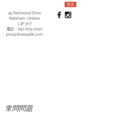
發送
45 Richwood Drive
Markham, Ontario
L3P 3Y7
電話：647-679-2020
pros@theiaoptik.com
常問問題