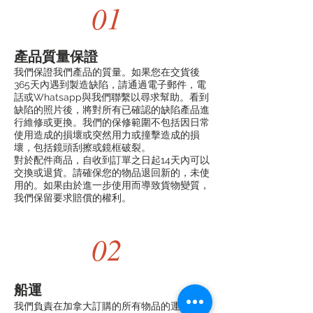
01
產品質量保證
我們保證我們產品的質量。如果您在交貨後
365天內遇到製造缺陷，請通過電子郵件，電
話或Whatsapp與我們聯繫以尋求幫助。看到
缺陷的照片後，將對所有已確認的缺陷產品進
行維修或更換。我們的保修範圍不包括因日常
使用造成的損壞或突然用力或撞擊造成的損
壞，包括鏡頭刮擦或鏡框破裂。
對於配件商品，自收到訂單之日起14天內可以
交換或退貨。請確保您的物品退回新的，未使
用的。如果由於進一步使用而導致貨物變質，
我們保留要求賠償的權利。
02
船運
我們負責在加拿大訂購的所有物品的運輸。物