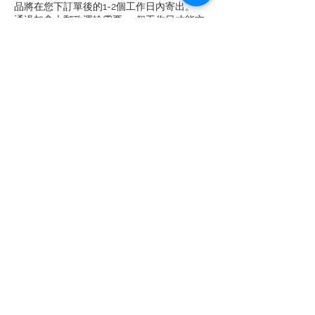
品將在您下訂單後的1-2個工作日內寄出。
通過加拿大郵政運輸需要1-2個工作日才能交
付，偏遠地區除外。
03
如何跟踪我的訂單和發貨？
當您的訂單發貨時，還將向您發送一封電子郵
件確認，其中包含跟踪號和如何在線跟踪訂單
的說明。您的訂單將在發貨日期後的30天內
保持可追踪狀態。
04
退貨和退款
退回商品再簡單不過了，如果您需要退回購買
的商品，則從收到訂單要交換或退貨之日起14
天之內。請確保您的物品退回新的和未使用