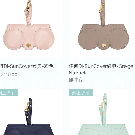
快速瀏覽
快速瀏覽
何Di-SunCover經典-粉色
任何Di-SunCover經典-Greige
Nubuck
格
$118.00
無庫存
網上折扣
網上折扣