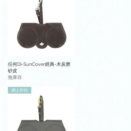
快速瀏覽
任何Di-SunCover經典-木炭磨
砂皮
無庫存
網上折扣