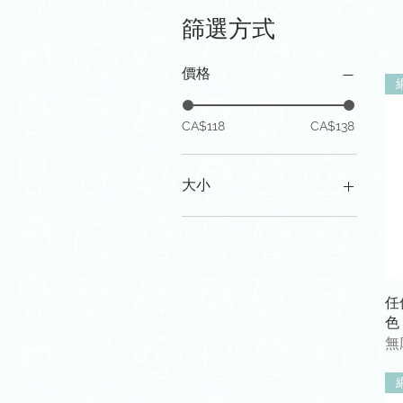
篩選方式
價格
CA$118
CA$138
大小
7厘米x 13厘米x 1厘米
任何
色
無