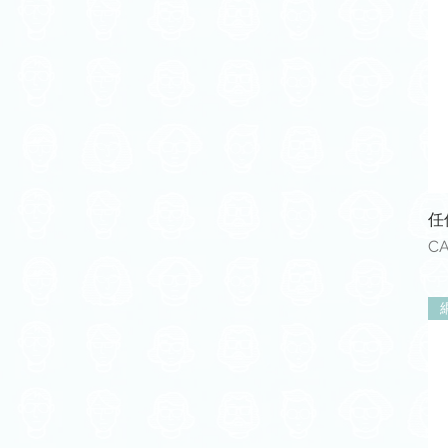
任
價
CA