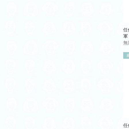
任何
軍
無
任