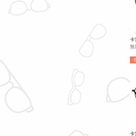
卡
無
卡雷