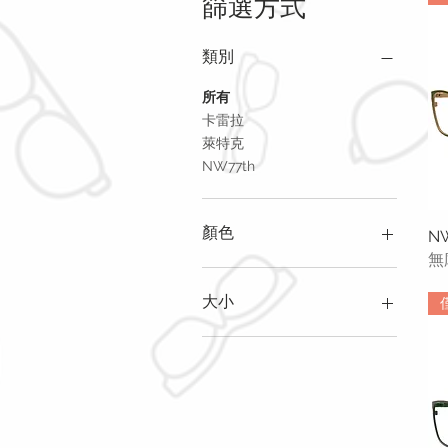
篩選方式
類別
所有
卡雷拉
萊特克
NW77th
顏色
NW
無
大小
49-20-135
51-20-145
54-18-145
55-18-140
55-19-140