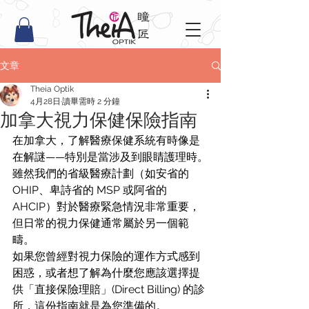
文章
Theia Optik
4月28日
讀畢需時 2 分鐘
加拿大視力保健保險指南
在加拿大，了解醫療保健系統有時像是
在解謎——特別是當涉及到眼睛護理時。
雖然我們的省級醫療計劃（如安省的 
OHIP、卑詩省的 MSP 或阿省的 
AHCIP）對於醫療緊急情況非常重要，
但日常的視力保健通常屬於另一個範
疇。
如果您曾經對視力保險的運作方式感到
困惑，或者想了解為什麼您應該選擇提
供「直接保險理賠」(Direct Billing) 的診
所，這份指南就是為您準備的。