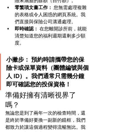
險未涵蓋的餘額（自付額）。
零繁瑣文書工作：
 您無需處理複雜
的表格或令人困惑的網頁系統。我
們直接與保險公司溝通處理。
即時確認：
 在您離開診所前，就能
清楚知道您的福利週期還剩多少額
度。
小撇步：
 預約時請攜帶您的保
險卡或保單資料（團體編號與個
人 ID）。我們通常只需幾分鐘
即可確認您的投保資格！
準備好擁有清晰視界了
嗎？
無論您是到了兩年一次的檢查時間，還
是終於準備好要換一副新的鏡框，我們
都致力於讓這個過程變得流暢無比。我