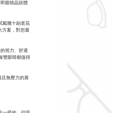
，即眼睛晶狀體
試戴幾十副老花
的放大方案，對您最
您的視力、舒適
每雙眼睛都值得
適且無壓力的展
完全一樣的。但現