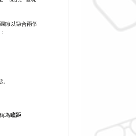
調節以融合兩個
：
鬆。
稱為
瞳距 