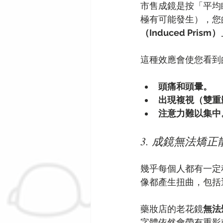
市售成鏡是按「平均
極有可能發生），您
（Induced Prism
這種效應會使您看到
頭痛和頭暈。
出現複視（雙重
注意力難以集中
3. 成鏡無法矯正
幾乎每個人都有一定
像都產生扭曲，包括
藥妝店的老花鏡
無法
字體依然會帶有重影