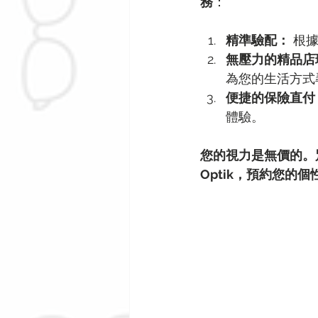
務
：
精準驗配：
 根
無壓力的精品店
為您的生活方式
便捷的保險直付 (Di
體驗。
您的視力是無價的。別
Optik，預約您的