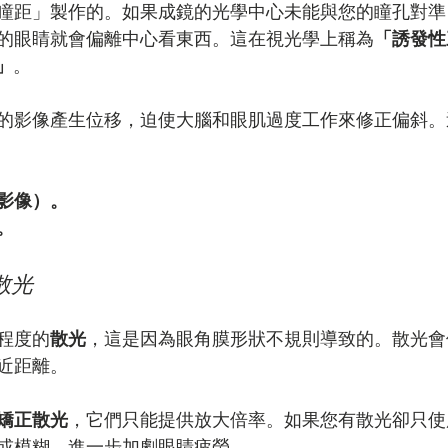
瞳距」製作的。如果成鏡的光學中心未能與您的瞳孔對準
的眼睛就會偏離中心看東西。這在視光學上稱為
「誘發性
）」
。
的影像產生位移，迫使大腦和眼肌過度工作來修正偏斜。
影像）。
。
散光
程度的
散光
，這是因為眼角膜形狀不規則導致的。散光會
近距離。
矯正散光
，它們只能提供放大倍率。如果您有散光卻只使
或模糊，進一步加劇眼睛疲勞。