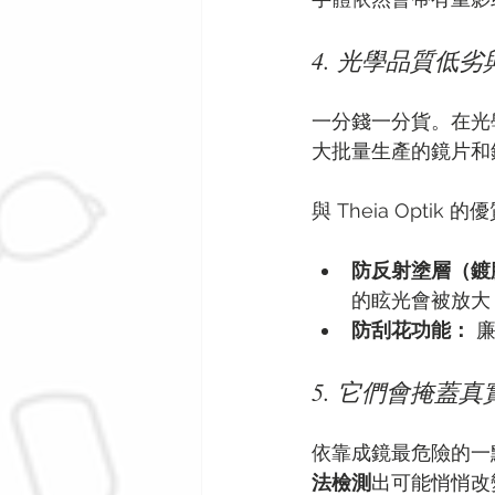
4. 光學品質低
一分錢一分貨。在光
大批量生產的鏡片和
與 Theia Opt
防反射塗層（鍍
的眩光會被放大
防刮花功能：
 
5. 它們會掩蓋
依靠成鏡最危險的一
法檢測
出可能悄悄改