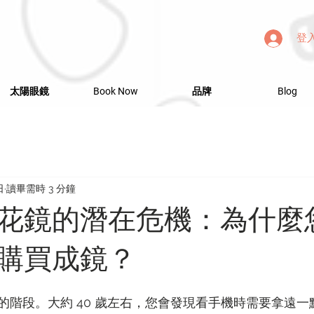
登
太陽眼鏡
Book Now
品牌
Blog
日
讀畢需時 3 分鐘
花鏡的潛在危機：為什麼
購買成鏡？
的階段。大約 40 歲左右，您會發現看手機時需要拿遠一