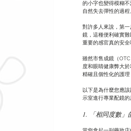
的小字也變得模糊不
自然失去彈性的過程
對許多人來說，第一
鏡，這種便利確實難以抗
重要的感官真的安全
雖然市售成鏡（OTC
度和眼睛健康弊大於
精確且個性化的護理
以下是為什麼您應該
示室進行專業配鏡的
1. 「相同度數
當您拿起一副藥妝店的