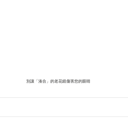
別讓「湊合」的老花鏡傷害您的眼睛