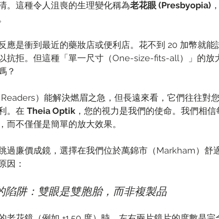
清。這種令人沮喪的生理變化稱為
老花眼 (Presbyopia)
。
反應是衝到最近的藥妝店或便利店。花不到 20 加幣就能
拒。但這種「單一尺寸（One-size-fits-all）」
嗎？
 Readers）能解決燃眉之急，但長遠來看，它們往往對
利。在 
Theia Optik
，您的視力是我們的使命。我們相信
，而不僅僅是簡單的放大效果。
跳過廉價成鏡，選擇在我們位於萬錦市（Markham）舒
原因：
」的陷阱：雙眼是雙胞胎，而非複製品
老花鏡（例如 +1.50 度）時，左右兩片鏡片的度數是