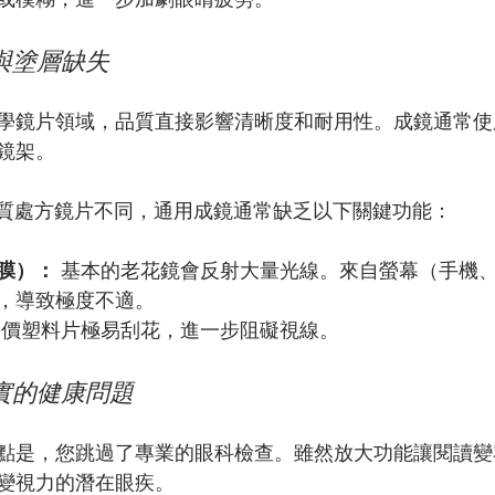
劣與塗層缺失
學鏡片領域，品質直接影響清晰度和耐用性。成鏡通常使
鏡架。
ik 的優質處方鏡片不同，通用成鏡通常缺乏以下關鍵功能：
膜）：
 基本的老花鏡會反射大量光線。來自螢幕（手機
，導致極度不適。
廉價塑料片極易刮花，進一步阻礙視線。
真實的健康問題
點是，您跳過了專業的眼科檢查。雖然放大功能讓閱讀變
變視力的潛在眼疾。