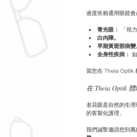
過度依賴通用眼鏡會
青光眼：
 「視
白內障。
早期黃斑部病變
全身性疾病：
 
當您在 Theia O
在 Theia Op
老花眼是自然的生理
的客製化護理。
我們誠摯邀請您到萬錦