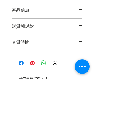
產品信息
顏色：銅
退貨和退款
鏡片顏色：紫色
附送免費收納盒
退貨再簡單不過了，我們保證產品的
交貨時間
質量。如果您在交貨後365天內遇到
製造缺陷，請通過電子郵件，電話或
5-10個工作日（如果需要延期交貨，
Whatsapp與我們聯繫以尋求幫助。
則需要更長的時間）
看到缺陷的照片後，將對所有已確認
的缺陷產品進行維修或更換。我們的
保修範圍不包括因日常使用造成的損
相關產品
壞或突然用力或撞擊造成的損壞，包
括鏡頭刮擦或鏡框破裂。
新品到貨
新品到貨