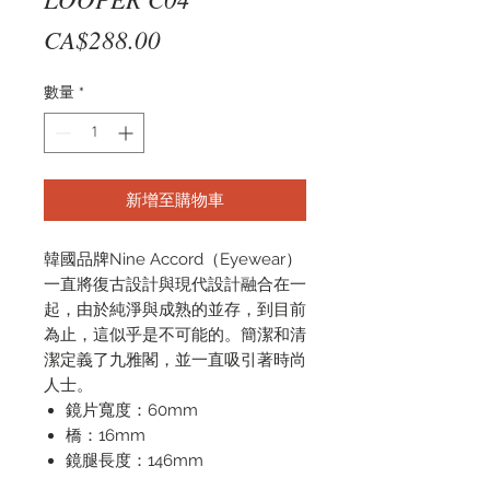
價
CA$288.00
格
數量
*
新增至購物車
韓國品牌Nine Accord（Eyewear）
一直將復古設計與現代設計融合在一
起，由於純淨與成熟的並存，到目前
為止，這似乎是不可能的。簡潔和清
潔定義了九雅閣，並一直吸引著時尚
人士。
鏡片寬度：60mm
橋：16mm
鏡腿長度：146mm