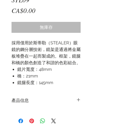
價
CA$0.00
格
無庫存
採用僅用於斯蒂勒（STEALER）眼
鏡的鋼分層技術，鏡架是通過將金屬
板堆疊在一起而製成的。框架，鏡腿
和橋的顏色創造了和諧的色彩組合。
鏡片寬度：48mm
橋：21mm
鏡腿長度：145mm
產品信息
顏色：棕色/金色
附送免費收納盒