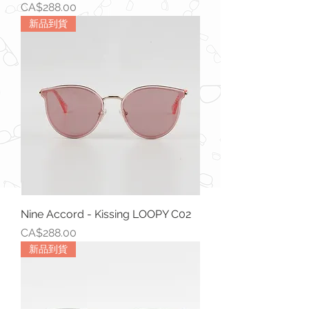
價格
CA$288.00
新品到貨
Nine Accord - Kissing LOOPY C02
價格
CA$288.00
新品到貨