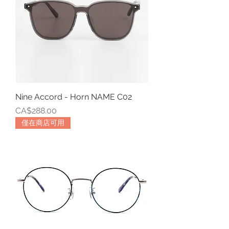
Nine Accord - Horn NAME C02
價格
CA$288.00
僅在商店可用