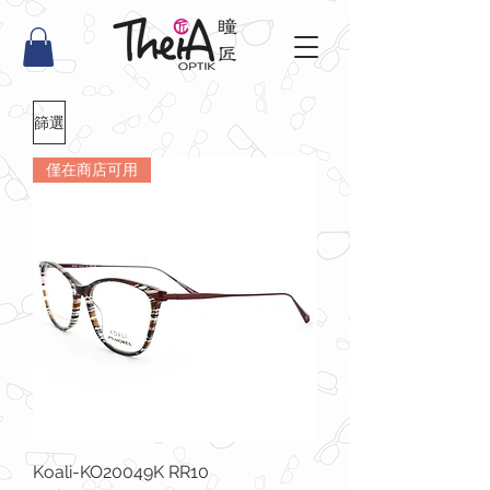
篩選
僅在商店可用
Koali-KO20049K RR10