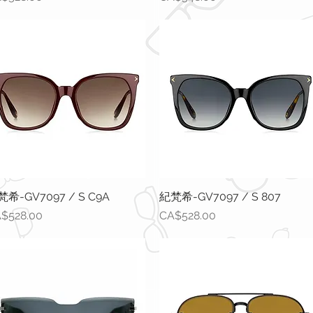
希-GV7097 / S C9A
快速瀏覽
紀梵希-GV7097 / S 807
快速瀏覽
格
價格
$528.00
CA$528.00