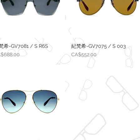
希-GV7081 / S R6S
快速瀏覽
紀梵希-GV7075 / S 003
快速瀏覽
格
價格
$688.00
CA$552.00