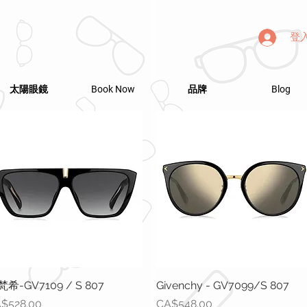
登
太陽眼鏡
Book Now
品牌
Blog
希-GV7109 / S 807
快速瀏覽
Givenchy - GV7099/S 807
快速瀏覽
格
價格
$528.00
CA$548.00