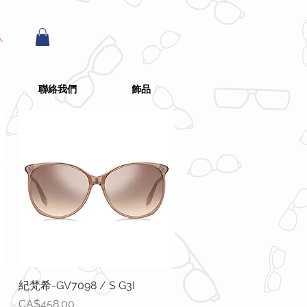
入
聯絡我們
飾品
紀梵希-GV7098 / S G3I
快速瀏覽
價格
CA$458.00