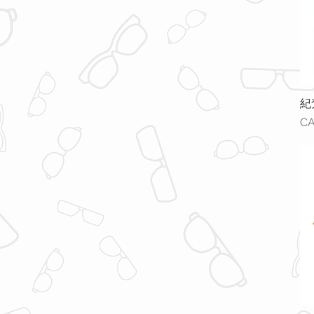
紀梵
價
CA