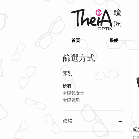
首頁
眼鏡
篩選方式
類別
所有
太陽鏡女士
太陽鏡男
價格
紀梵
價
CA