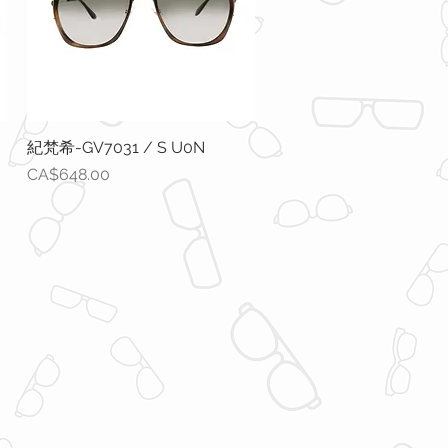
紀梵希-GV7031 / S U0N
快速瀏覽
價格
CA$648.00