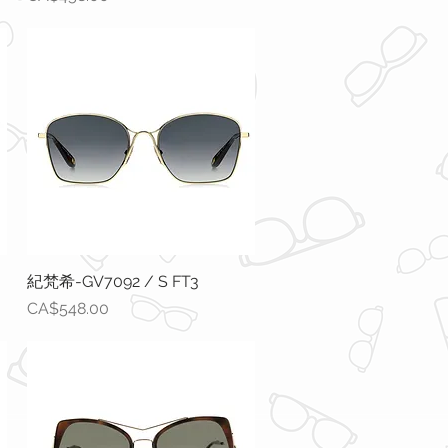
紀梵希-GV7092 / S FT3
快速瀏覽
價格
CA$548.00