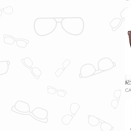
CA$458
CA$688
紀梵
價
CA