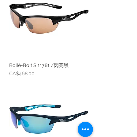
Bollé-Bolt S 11781 /閃亮黑
價格
CA$468.00