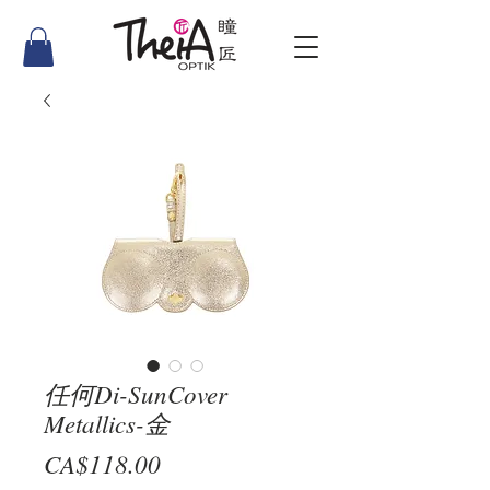
任何Di-SunCover
Metallics-金
價
CA$118.00