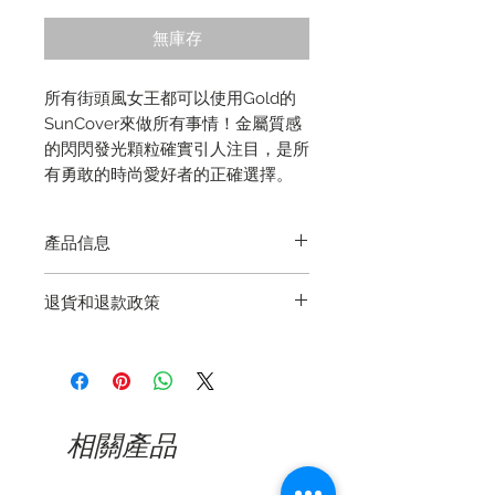
格
無庫存
所有街頭風女王都可以使用Gold的
SunCover來做所有事情！金屬質感
的閃閃發光顆粒確實引人注目，是所
有勇敢的時尚愛好者的正確選擇。
產品信息
該系列絕對的超級巨星–具有邪教狀
退貨和退款政策
態的小工具！沒有任何其他聲明能像
您的眼鏡的創新蓋一樣多方面的了。
退回商品再簡單不過了，如果您需要
它可以安全地存放您的眼鏡，避免划
退回Theia Optik購買的商品，那麼
痕和壓力痕跡，並且不會在包中佔用
從收到訂單進行交換或退貨之日起，
太多空間。掛在您的包或皮帶上引人
您有14天的時間。請確保您的物品退
注目，您的手可以自由放鬆，您的眼
相關產品
回新的，未使用的。如果由於進一步
鏡隨時可以拿到。
使用而導致貨物變質，我們保留要求
擁有設計專利的SunCover適合各種
賠償的權利。