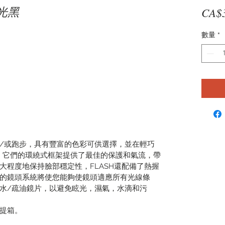
7啞光黑
CA$
數量
*
/或跑步，具有豐富的色彩可供選擇，並在輕巧
術。它們的環繞式框架提供了最佳的保護和氣流，帶
大程度地保持臉部穩定性，FLASH還配備了熱握
的鏡頭系統將使您能夠使鏡頭適應所有光線條
水/疏油鏡片，以避免眩光，濕氣，水滴和污
提箱。