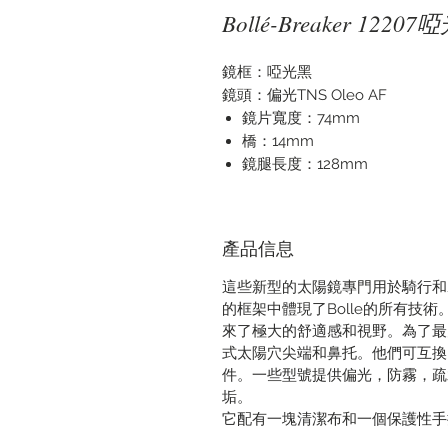
Bollé-Breaker 1220
鏡框：啞光黑
鏡頭：偏光TNS Oleo AF
鏡片寬度：74mm
橋：14mm
鏡腿長度：128mm
產品信息
這些新型的太陽鏡專門用於騎行和
的框架中體現了Bolle的所有技
來了極大的舒適感和視野。為了最
式太陽穴尖端和鼻托。他們可互換
件。一些型號提供偏光，防霧，疏
垢。
它配有一塊清潔布和一個保護性手