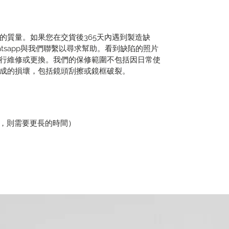
的質量。如果您在交貨後365天內遇到製造缺
tsapp與我們聯繫以尋求幫助。看到缺陷的照片
行維修或更換。我們的保修範圍不包括因日常使
成的損壞，包括鏡頭刮擦或鏡框破裂。
貨，則需要更長的時間）