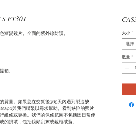
S FT30J
CA$
大小
*
色漸變鏡片。全面的紫外線防護。
選擇
數量
*
提箱。
的質量。如果您在交貨後365天內遇到製造缺
tsapp與我們聯繫以尋求幫助。看到缺陷的照片
行維修或更換。我們的保修範圍不包括因日常使
成的損壞，包括鏡頭刮擦或鏡框破裂。