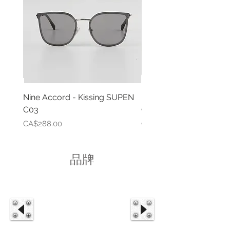
Nine Accord - Kissing SUPEN
Nine Accord - Kissing
C03
C02
價格
價格
CA$288.00
CA$288.00
品牌