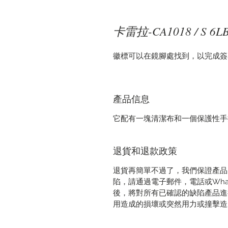
卡雷拉-CA1018 / S 6L
徽標可以在鏡腳處找到，以完成簽名
產品信息
它配有一塊清潔布和一個保護性手
退貨和退款政策
退貨再簡單不過了，我們保證產品
陷，請通過電子郵件，電話或Wha
後，將對所有已確認的缺陷產品進
用造成的損壞或突然用力或撞擊造