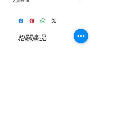
交貨時間
質量。如果您在交貨後365天內遇到
製造缺陷，請通過電子郵件，電話或
5-10個工作日（如果需要延期交貨，
Whatsapp與我們聯繫以尋求幫助。
則需要更長的時間）
看到缺陷的照片後，將對所有已確認
的缺陷產品進行維修或更換。我們的
保修範圍不包括因日常使用造成的損
相關產品
壞或突然用力或撞擊造成的損壞，包
括鏡頭刮擦或鏡框破裂。
新品到貨
新品到貨
Nine Accord - Kissing SUPEN
Nine Accord - Kissing