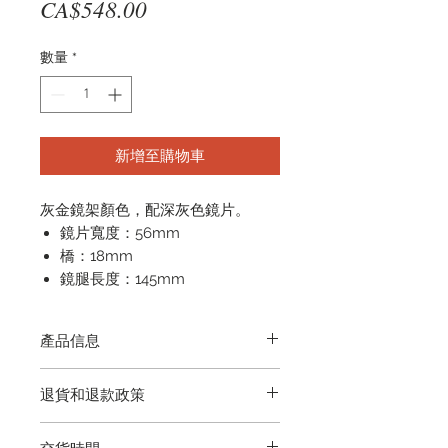
價
CA$548.00
格
數量
*
新增至購物車
灰金鏡架顏色，配深灰色鏡片。
鏡片寬度：56mm
橋：18mm
鏡腿長度：145mm
產品信息
它配有一塊清潔布和一個保護性手提
退貨和退款政策
箱。
退貨再簡單不過了，我們保證產品的