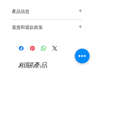
產品信息
CR39鏡頭
退貨和退款政策
醋酸纖維框架
100％防紫外線
退貨再簡單不過了，我們保證產品的
隨附Kate Spade保護套和布
質量。如果您在交貨後365天內遇到
製造缺陷，請通過電子郵件，電話或
Whatsapp與我們聯繫以尋求幫助。
相關產品
看到缺陷的照片後，將對所有已確認
的缺陷產品進行維修或更換。我們的
保修範圍不包括因日常使用造成的損
壞或突然用力或撞擊造成的損壞，包
新品到貨
新品到貨
括鏡頭刮擦或鏡框破裂。