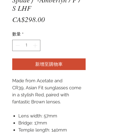
S LHF
價
CA$298.00
格
數量
*
新增至購物車
Made from Acetate and
CR39, Asian Fit sunglasses come
in a stylish Red, paired with
fantastic Brown lenses.
Lens width: 57mm
Bridge: 17mm
Temple length: 140mm