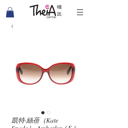
凱特·絲蓓（Kate
Spade）-Amberlyn / F /