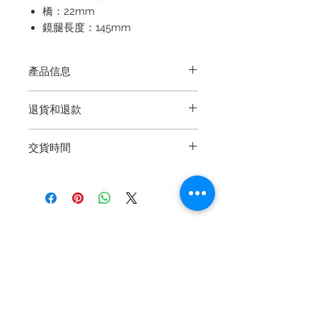
橋：22mm
鏡腿長度：145mm
產品信息
顏色：黑色/金色
退貨和退款
附送免費收納盒
退貨再簡單不過了，我們保證產品的
交貨時間
質量。如果您在交貨後365天內遇到
製造缺陷，請通過電子郵件，電話或
5-10個工作日（如果需要延期交貨，
Whatsapp與我們聯繫以尋求幫助。
則需要更長的時間）
看到缺陷的照片後，將對所有已確認
的缺陷產品進行維修或更換。我們的
保修範圍不包括因日常使用造成的損
相關產品
壞或突然用力或撞擊造成的損壞，包
括鏡頭刮擦或鏡框破裂。
新品到貨
新品到貨