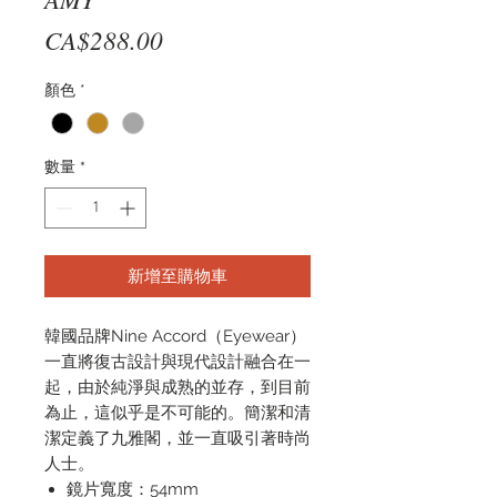
價
CA$288.00
格
顏色
*
數量
*
新增至購物車
韓國品牌Nine Accord（Eyewear）
一直將復古設計與現代設計融合在一
起，由於純淨與成熟的並存，到目前
為止，這似乎是不可能的。簡潔和清
潔定義了九雅閣，並一直吸引著時尚
人士。
鏡片寬度：54mm