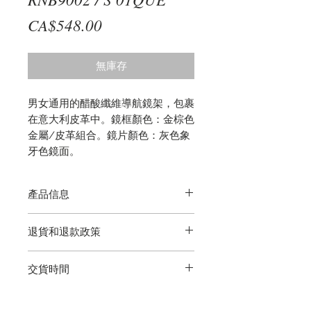
價
CA$548.00
格
無庫存
男女通用的醋酸纖維導航鏡架，包裹
在意大利皮革中。鏡框顏色：金棕色
金屬/皮革組合。鏡片顏色：灰色象
牙色鏡面。
產品信息
它配有一塊清潔布和一個保護性手提
退貨和退款政策
箱。
退貨再簡單不過了，我們保證產品的
交貨時間
質量。如果您在交貨後365天內遇到
製造缺陷，請通過電子郵件，電話或
5-10個工作日（如果需要延期交貨，
Whatsapp與我們聯繫以尋求幫助。