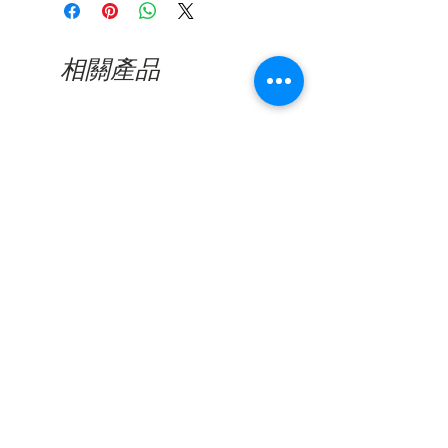
則需要更長的時間）
看到缺陷的照片後，將對所有已確認
的缺陷產品進行維修或更換。我們的
保修範圍不包括因日常使用造成的損
相關產品
壞或突然用力或撞擊造成的損壞，包
括鏡頭刮擦或鏡框破裂。
新品到貨
新品到貨
Nine Accord - Kissing SUPEN
Nine Accord - Kissing
C03
C02
價格
價格
CA$288.00
CA$288.00