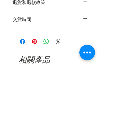
退貨和退款政策
箱。
退貨再簡單不過了，我們保證產品的
交貨時間
質量。如果您在交貨後365天內遇到
製造缺陷，請通過電子郵件，電話或
5-10個工作日（如果需要延期交貨，
Whatsapp與我們聯繫以尋求幫助。
則需要更長的時間）
看到缺陷的照片後，將對所有已確認
的缺陷產品進行維修或更換。我們的
保修範圍不包括因日常使用造成的損
相關產品
壞或突然用力或撞擊造成的損壞，包
括鏡頭刮擦或鏡框破裂。
新品到貨
新品到貨