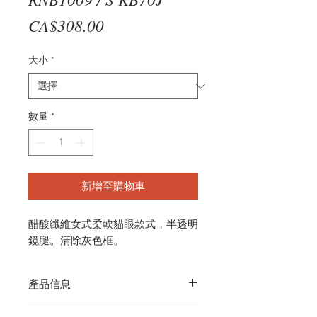
價
CA$308.00
格
大小
*
數量
*
新增至購物車
醋酸纖維女式柔軟貓眼款式，半透明
鏡腿。清除灰色框。
產品信息
它配有一塊清潔布和一個保護性手提