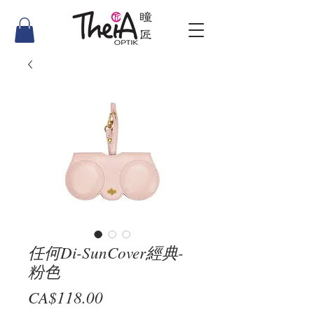
任何Di-SunCover經典-
粉色
價
CA$118.00