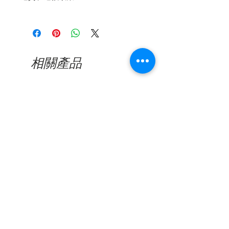
態的小工具！沒有任何其他聲明能像
您的眼鏡的創新蓋一樣多方面的了。
退回商品再簡單不過了，如果您需要
它可以安全地存放您的眼鏡，避免划
退回Theia Optik購買的商品，那麼
痕和壓力痕跡，並且不會在包中佔用
從收到訂單進行交換或退貨之日起，
太多空間。掛在您的包或皮帶上引人
您有14天的時間。請確保您的物品退
注目，您的手可以自由放鬆，您的眼
相關產品
回新的，未使用的。如果由於進一步
鏡隨時可以拿到。
使用而導致貨物變質，我們保留要求
擁有設計專利的SunCover適合各種
賠償的權利。
形狀和大小的眼鏡！您只需將其放在
退貨交貨費用將由客戶承擔。
新品到貨
新品到貨
您的眼鏡上，用按鈕將其關閉，然後
合上背面的鏡腿即可。
上等的牛皮和上等的上乘性能使純正
的奢華感和日常使用的舒適性達到了
最佳平衡。高品質的真金鍍金金屬元
素確保了異常豪華的外觀。
Nine Accord - Kissing SUPEN
Nine Accord - Kissing