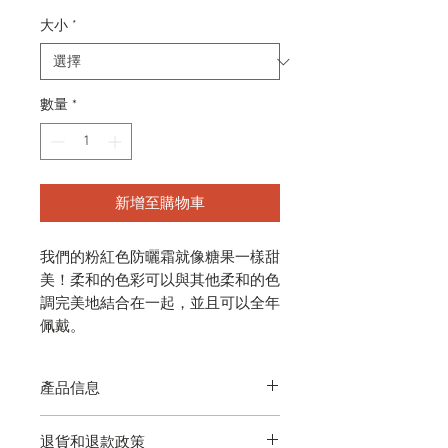
格
大小
*
數量
*
新增至購物車
我們的粉紅色防曬霜就像糖果一樣甜
美！柔和的色彩可以與其他柔和的色
調完美地結合在一起，並且可以全年
佩戴。
產品信息
該系列絕對的超級巨星–具有邪教狀
退貨和退款政策