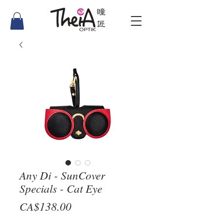
Any Di - SunCover
Specials - Cat Eye
價
CA$138.00