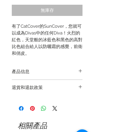
格
無庫存
有了CatCover的SunCover，您就可
以成為Divas中的任何Diva！火烈的
紅色，天堂般的冰藍色和黑色的高對
比色組合給人以防曬霜的感覺，前衛
和俏皮。
產品信息
該系列絕對的超級巨星–具有邪教狀
退貨和退款政策
態的小工具！沒有任何其他聲明能像
您的眼鏡的創新蓋一樣多方面的了。
退回商品再簡單不過了，如果您需要
它可以安全地存放您的眼鏡，避免划
退回Theia Optik購買的商品，那麼
痕和壓力痕跡，並且不會在包中佔用
從收到訂單進行交換或退貨之日起，
太多空間。掛在您的包或皮帶上引人
您有14天的時間。請確保您的物品退
注目，您的手可以自由放鬆，您的眼
相關產品
回新的，未使用的。如果由於進一步
鏡隨時可以拿到。
使用而導致貨物變質，我們保留要求