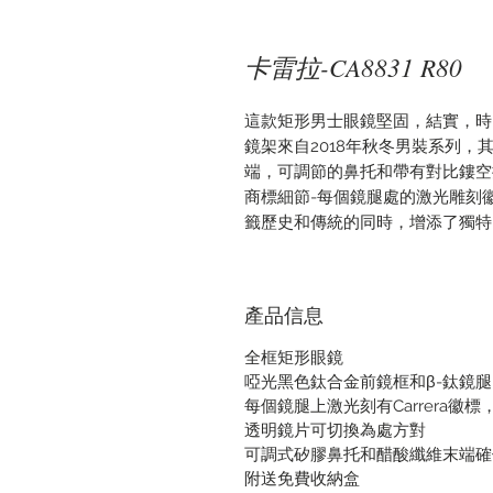
卡雷拉-CA8831 R80
這款矩形男士眼鏡堅固，結實，時
鏡架來自2018年秋冬男裝系列
端，可調節的鼻托和帶有對比鏤空插入
商標細節-每個鏡腿處的激光雕刻
籤歷史和傳統的同時，增添了獨特
產品信息
全框矩形眼鏡
啞光黑色鈦合金前鏡框和β-鈦鏡腿，
每個鏡腿上激光刻有Carrera徽
透明鏡片可切換為處方對
可調式矽膠鼻托和醋酸纖維末端確
附送免費收納盒