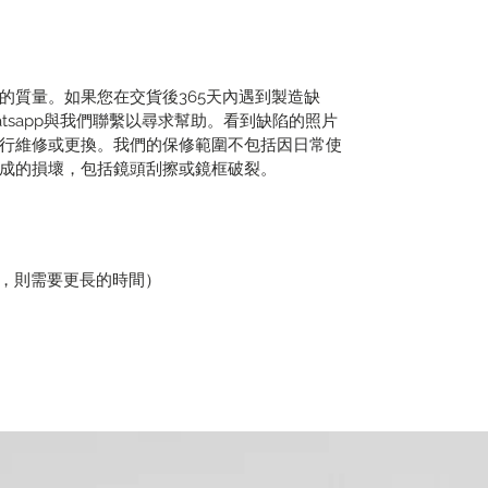
的質量。如果您在交貨後365天內遇到製造缺
tsapp與我們聯繫以尋求幫助。看到缺陷的照片
行維修或更換。我們的保修範圍不包括因日常使
成的損壞，包括鏡頭刮擦或鏡框破裂。
貨，則需要更長的時間）