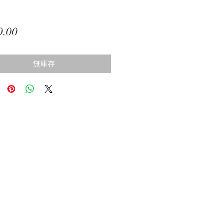
價
0.00
格
無庫存