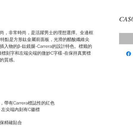
CA$
尚，非常時尚，是活躍男士的理想選擇。全邊框
，其特點是方形鈦金屬前面板，光滑的醋酸纖維尖
物的β-鈦鏡腿-Carrera的設計特色。標籤的
徽標刻字和左端尖端的微妙C字樣-在保持真實標
的質感。
帶有Carrera標誌性的紅色
標，左尖端內刻有C徽標
保精確貼合