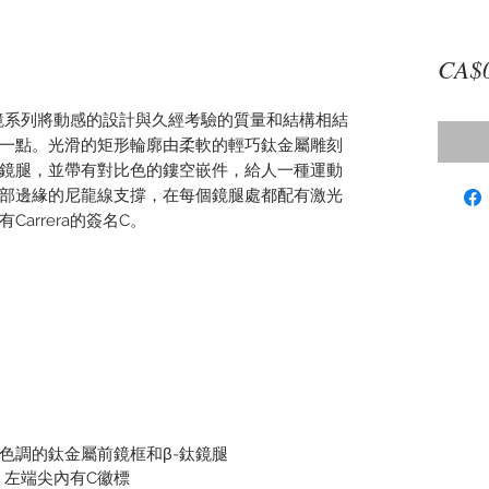
CA$
式眼鏡系列將動感的設計與久經考驗的質量和結構相結
一點。光滑的矩形輪廓由柔軟的輕巧鈦金屬雕刻
鈦鏡腿，並帶有對比色的鏤空嵌件，給人一種運動
部邊緣的尼龍線支撐，在每個鏡腿處都配有激光
arrera的簽名C。
色調的鈦金屬前鏡框和β-鈦鏡腿
標，左端尖內有C徽標