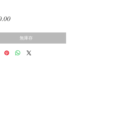
價
0.00
格
無庫存