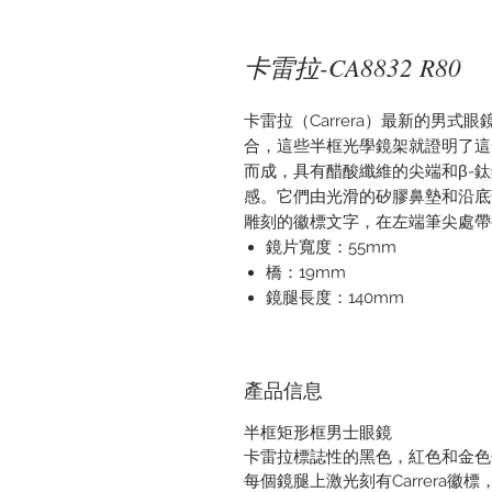
卡雷拉-CA8832 R80
卡雷拉（Carrera）最新的男
合，這些半框光學鏡架就證明了這
而成，具有醋酸纖維的尖端和β-
感。它們由光滑的矽膠鼻墊和沿底
雕刻的徽標文字，在左端筆尖處帶有C
鏡片寬度：55mm
橋：19mm
鏡腿長度：140mm
產品信息
半框矩形框男士眼鏡
卡雷拉標誌性的黑色，紅色和金色
每個鏡腿上激光刻有Carrera徽