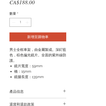
價
CA$188.00
格
數量
*
新增至購物車
男士全框車架，由金屬製成。深釕藍
色，棕色偏光鏡片。全面的紫外線防
護。
鏡片寬度：59mm
橋：15mm
鏡腿長度：135mm
產品信息
它配有一塊清潔布和一個保護性手提
退貨和退款政策
箱。