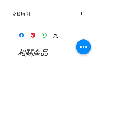
退貨再簡單不過了，我們保證產品的
交貨時間
質量。如果您在交貨後365天內遇到
製造缺陷，請通過電子郵件，電話或
5-10個工作日（如果需要延期交貨，
Whatsapp與我們聯繫以尋求幫助。
則需要更長的時間）
看到缺陷的照片後，將對所有已確認
的缺陷產品進行維修或更換。我們的
保修範圍不包括因日常使用造成的損
相關產品
壞或突然用力或撞擊造成的損壞，包
括鏡頭刮擦或鏡框破裂。
新品到貨
新品到貨