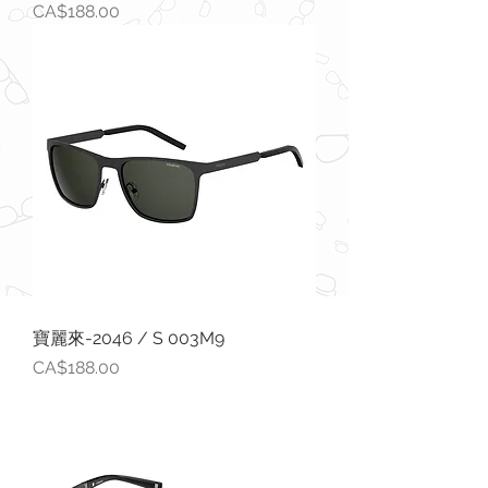
價格
CA$188.00
寶麗來-2046 / S 003M9
價格
CA$188.00