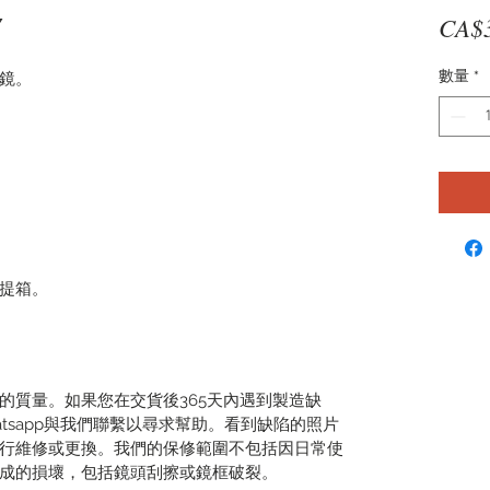
7
CA$
數量
*
鏡。
提箱。
的質量。如果您在交貨後365天內遇到製造缺
tsapp與我們聯繫以尋求幫助。看到缺陷的照片
行維修或更換。我們的保修範圍不包括因日常使
成的損壞，包括鏡頭刮擦或鏡框破裂。