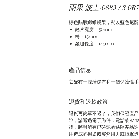
雨果·波士-0883 / S 0R
棕色醋酸纖維鏡架，配以藍色尼龍
鏡片寬度：56mm
橋：15mm
鏡腿長度：145mm
產品信息
它配有一塊清潔布和一個保護性手
退貨和退款政策
退貨再簡單不過了，我們保證產品
陷，請通過電子郵件，電話或Wha
後，將對所有已確認的缺陷產品進
用造成的損壞或突然用力或撞擊造