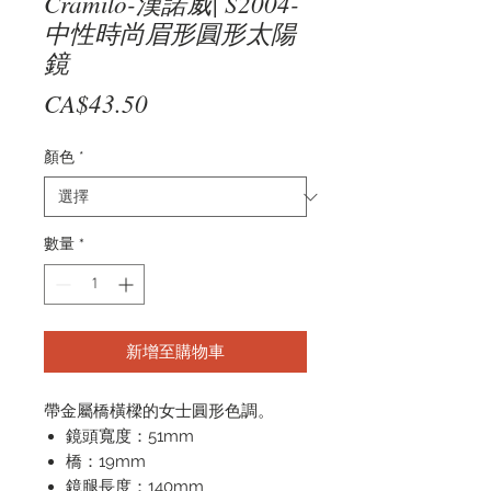
Cramilo-漢諾威| S2004-
中性時尚眉形圓形太陽
鏡
價
CA$43.50
格
顏色
*
數量
*
新增至購物車
帶金屬橋橫樑的女士圓形色調。
鏡頭寬度：51mm
橋：19mm
鏡腿長度：140mm