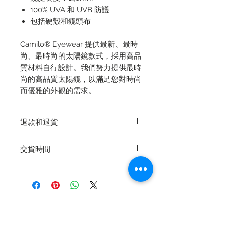
100% UVA 和 UVB 防護
包括硬殼和鏡頭布
Camilo® Eyewear 提供最新、最時
尚、最時尚的太陽鏡款式，採用高品
質材料自行設計。我們努力提供最時
尚的高品質太陽鏡，以滿足您對時尚
而優雅的外觀的需求。
退款和退貨
退貨再簡單不過了，我們保證產品的
交貨時間
質量。如果您在
交貨後14天內
遇到
製造缺陷，請通過電子郵件，電話或
9-20個工作日
Whatsapp與我們聯繫以尋求幫助。
該物品必須完好無損，不破損且未使
用，並且在退還物品的通知後的14天
內仍附加有標籤。看到缺陷的照片
相關產品
後，將對所有已確認的缺陷產品進行