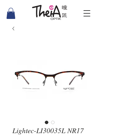
Lightec-LI30035L NR17