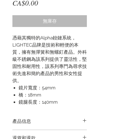
價
CA$0.00
格
無庫存
憑藉其獨特的Alpha鉸鏈系統，
LIGHTEC品牌是技術和輕便的本
質，擁有無彈簧和無螺釘產品。外科
級不銹鋼為該系列提供了靈活性，堅
固性和耐用性，該系列專門為尋求技
術先進和簡約產品的男性和女性提
供。
鏡片寬度：54mm
橋：18mm
鏡腿長度：140mm
產品信息
紅色
退貨和退款