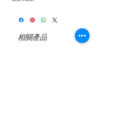
附送免費收納盒
退貨再簡單不過了，我們保證產品的
質量。如果您在交貨後365天內遇到
製造缺陷，請通過電子郵件，電話或
Whatsapp與我們聯繫以尋求幫助。
相關產品
看到缺陷的照片後，將對所有已確認
的缺陷產品進行維修或更換。我們的
保修範圍不包括因日常使用造成的損
壞或突然用力或撞擊造成的損壞，包
新品到貨
新品到貨
括鏡頭刮擦或鏡框破裂。
Nine Accord - Kissing SUPEN
Nine Accord - Kissing