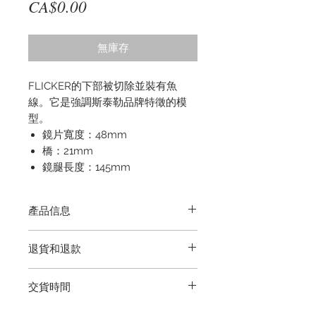
價
CA$0.00
格
無庫存
FLICKER的下部被切除並裝有魚
線。它是強調斯泰勒品牌特徵的模
型。
鏡片寬度：48mm
橋：21mm
鏡腿長度：145mm
產品信息
顏色：銀色
退貨和退款
21克/鈦
附送免費收納盒
退貨再簡單不過了，我們保證產品的
交貨時間
質量。如果您在交貨後365天內遇到
製造缺陷，請通過電子郵件，電話或
5-10個工作日（如果需要延期交貨，