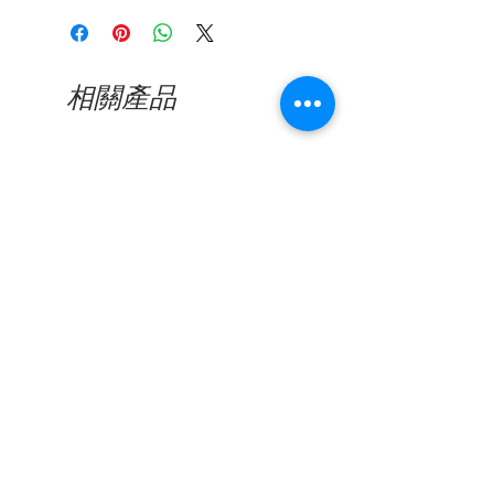
Whatsapp與我們聯繫以尋求幫助。
則需要更長的時間）
看到缺陷的照片後，將對所有已確認
的缺陷產品進行維修或更換。我們的
保修範圍不包括因日常使用造成的損
相關產品
壞或突然用力或撞擊造成的損壞，包
括鏡頭刮擦或鏡框破裂。
新品到貨
新品到貨
Nine Accord - Kissing SUPEN
Nine Accord - Kissing
C03
C02